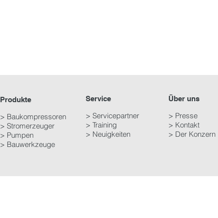
Service
Über uns
Produkte
> Servicepartner
> Presse
> Baukompressoren
> Training
> Kontakt
> Stromerzeuger
> Neuigkeiten
> Der Konzern
> Pumpen
> Bauwerkzeuge
Copyright © 2000-2011 Atlas Copco Power Technique GmbH, Deutschland.